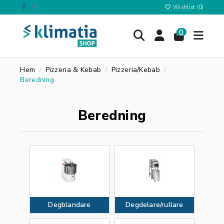
Wishlist (
0
)
0
Hem
Pizzeria & Kebab
Pizzeria/Kebab
Beredning
Beredning
Degblandare
Degdelare/rullare