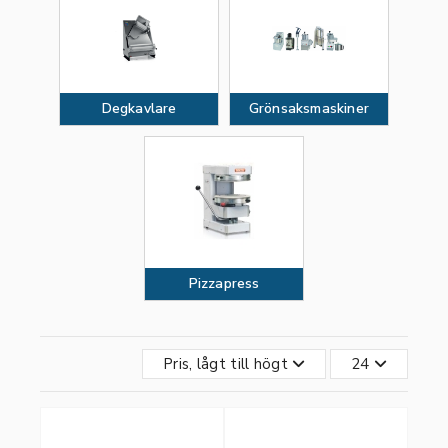
Degkavlare
Grönsaksmaskiner
Pizzapress
Pris, lågt till högt
24