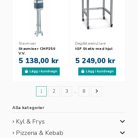
Stavmixer
Degdelare/rullare
Stavmixer CMP250
IGF Stativ med hjul
V.V.
5 138,00 kr
5 249,00 kr
Lägg i kundvagn
Lägg i kundvagn
1
2
3
…
8
Alla kategorier
Kyl & Frys
Pizzeria & Kebab