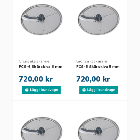
Grönsaksskärare
Grönsaksskärare
FCS-6 Skärskiva 6 mm
FCS-5 Skärskiva 5 mm
720,00 kr
720,00 kr
Lägg i kundvagn
Lägg i kundvagn