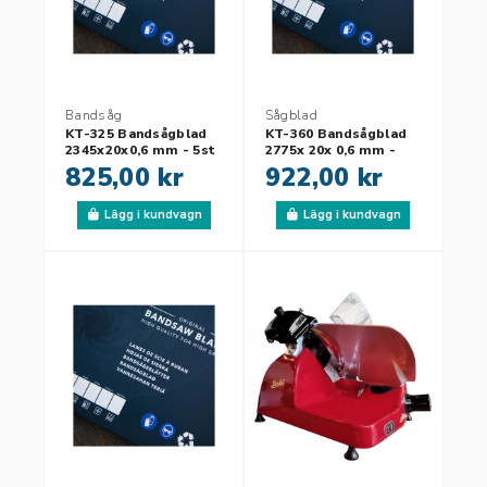
Bandsåg
Sågblad
KT-325 Bandsågblad
KT-360 Bandsågblad
2345x20x0,6 mm - 5st
2775x 20x 0,6 mm -
5st
825,00 kr
922,00 kr
Lägg i kundvagn
Lägg i kundvagn