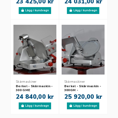
23 425,00 kr
24 031,00 kr
Lägg i kundvagn
Lägg i kundvagn
Skärmaskiner
Skärmaskiner
Berkel - Skärmaskin -
Berkel - Skärmaskin -
300 GME
300GM -
Halvautomatisk
24 840,00 kr
25 920,00 kr
Lägg i kundvagn
Lägg i kundvagn