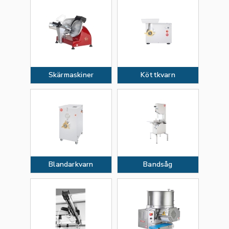
Skärmaskiner
Köttkvarn
Blandarkvarn
Bandsåg