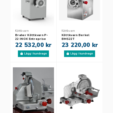
Köttkvarn
Köttkvarn
Braher Köttkvarn P-
Köttkvarn Berkel
22 INOX Entreprise
BMS22T
Single cut
22 532,00 kr
23 220,00 kr
Lägg i kundvagn
Lägg i kundvagn