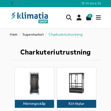
Wishlist (
0
)
0
Hem
Supermarket
Charkuteriutrustning
Charkuteriutrustning
Mörningsskåp
Köttkylar