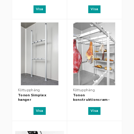
Visa
Visa
Köttupphäng
Köttupphäng
Tonon Simplex
Tonon
hanger
konstruktionsram-
Simplex Framework
Visa
Visa