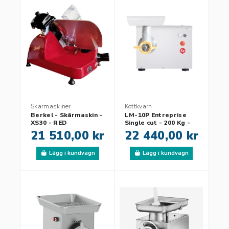
Skärmaskiner
Köttkvarn
Berkel - Skärmaskin -
LM-10P Entreprise
XS30 - RED
Single cut - 200 Kg -
2.0 hp - 400V
21 510,00 kr
22 440,00 kr
Lägg i kundvagn
Lägg i kundvagn