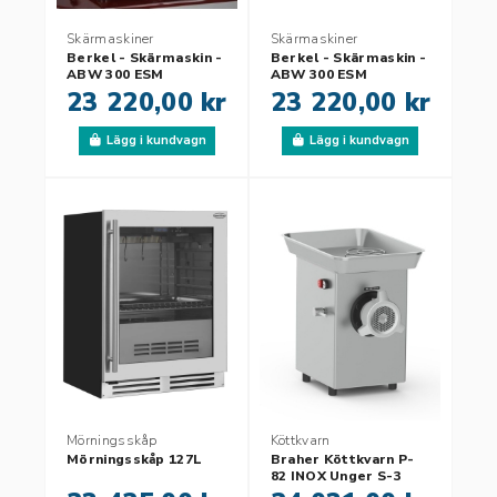
Skärmaskiner
Skärmaskiner
Berkel - Skärmaskin -
Berkel - Skärmaskin -
ABW 300 ESM
ABW 300 ESM
23 220,00 kr
23 220,00 kr
Lägg i kundvagn
Lägg i kundvagn
Mörningsskåp
Köttkvarn
Mörningsskåp 127L
Braher Köttkvarn P-
82 INOX Unger S-3
Double cut