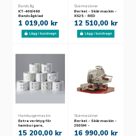
Bandsåg
Skärmaskiner
KT-400/460
Berkel - Skärmaskin -
Bandsågblad
XS25 - RED
3135x20x0,6 mm - 5st
1 019,00 kr
12 510,00 kr
Lägg i kundvagn
Lägg i kundvagn
Hamburgermaskin
Skärmaskiner
Extra verktyg för
Berkel - Skärmaskin -
hamburgare,
250SM -
köttbullar mm
Halvautomatisk
15 200,00 kr
16 990,00 kr