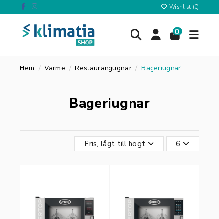
Wishlist (
0
)
0
Hem
Värme
Restaurangugnar
Bageriugnar
Bageriugnar
Pris, lågt till högt
6