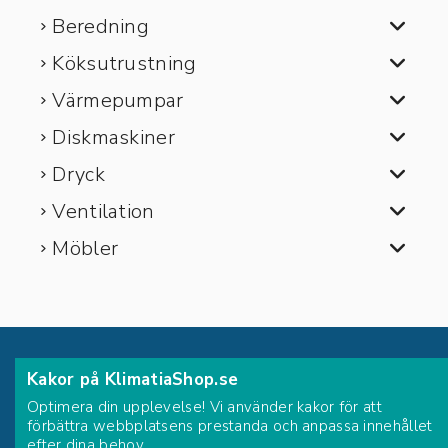
Beredning
Köksutrustning
Värmepumpar
Diskmaskiner
Dryck
Ventilation
Möbler
FÖRETAG
Kakor på KlimatiaShop.se
Optimera din upplevelse! Vi använder kakor för att
SERVICE
förbättra webbplatsens prestanda och anpassa innehållet
efter dina behov.