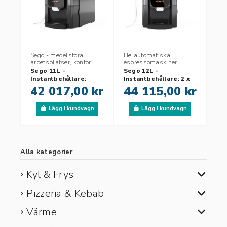
Sego - medelstora
Helautomatiska
arbetsplatser, kontor
espressomaskiner
Sego 11L -
Sego 12L -
Instantbehållare:
Instantbehållare: 2 x
1x3,2 liter - 60 Rek.
1,3 liter - 60 Rek.
42 017,00 kr
44 115,00 kr
koppar per dag
koppar per dag
Lägg i kundvagn
Lägg i kundvagn
Alla kategorier
Kyl & Frys
Pizzeria & Kebab
Värme