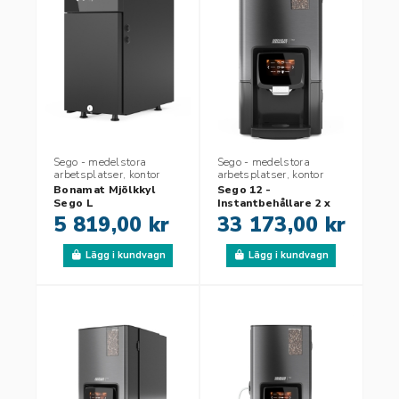
Sego - medelstora
Sego - medelstora
arbetsplatser, kontor
arbetsplatser, kontor
Bonamat Mjölkkyl
Sego 12 -
Sego L
Instantbehållare 2 x
1,3 liter - 60 Rek.
5 819,00 kr
33 173,00 kr
koppar per dag
Lägg i kundvagn
Lägg i kundvagn