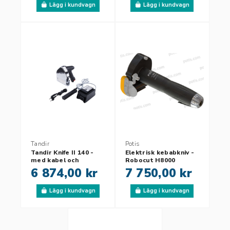
Lägg i kundvagn
Lägg i kundvagn
Tandir
Potis
Tandir Knife II 140 -
Elektrisk kebabkniv -
med kabel och
Robocut H8000
transformator
6 874,00 kr
7 750,00 kr
Lägg i kundvagn
Lägg i kundvagn