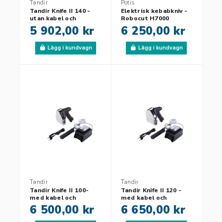
Tandir
Potis
Tandir Knife II 140 -
Elektrisk kebabkniv -
utan kabel och
Robocut H7000
transformator
5 902,00 kr
6 250,00 kr
Lägg i kundvagn
Lägg i kundvagn
Tandir
Tandir
Tandir Knife II 100-
Tandir Knife II 120 -
med kabel och
med kabel och
transformator
transformator
6 500,00 kr
6 650,00 kr