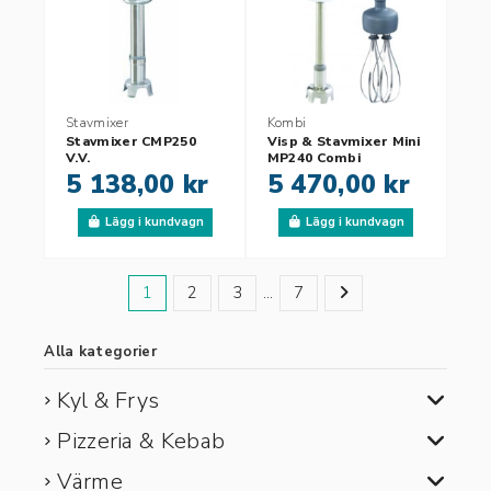
Stavmixer
Kombi
Stavmixer CMP250
Visp & Stavmixer Mini
V.V.
MP240 Combi
5 138,00 kr
5 470,00 kr
Lägg i kundvagn
Lägg i kundvagn
1
2
3
…
7
Alla kategorier
Kyl & Frys
Pizzeria & Kebab
Värme