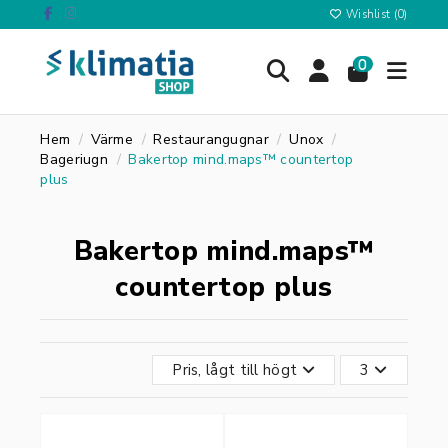
Wishlist (
0
)
0
Hem
Värme
Restaurangugnar
Unox
Bageriugn
Bakertop mind.maps™ countertop
plus
Bakertop mind.maps™
countertop plus
Pris, lågt till högt
3