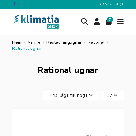
Wishlist (
0
)
0
Hem
Värme
Restaurangugnar
Rational
Rational ugnar
Rational ugnar
Pris, lågt till högt
12